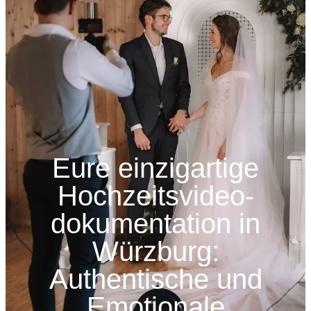
Eure einzigartige
Hochzeitsvideo-
dokumentation in
Würzburg:
Authentische und
Emotionale